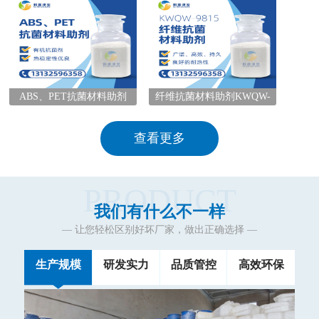
ABS、PET抗菌材料助剂
纤维抗菌材料助剂KWQW-
9815
查看更多
PRODUCT
我们有什么不一样
— 让您轻松区别好坏厂家，做出正确选择 —
生产规模
研发实力
品质管控
高效环保