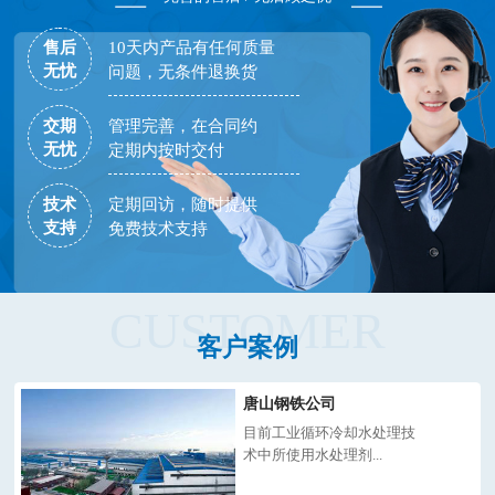
售后
10天内产品有任何质量
无忧
问题，无条件退换货
交期
管理完善，在合同约
无忧
定期内按时交付
技术
定期回访，随时提供
支持
免费技术支持
CUSTOMER
客户案例
唐山钢铁公司
目前工业循环冷却水处理技
术中所使用水处理剂...