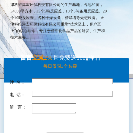
津科维津宏环保科技有限公司的生产基地，占地80亩，
54000平方木，15个5吨反应釜，10个5吨备用反应釜。20
个10吨反应釜，各种干燥设备，精馏塔等先进设备。 天
津科维津宏环保科技有限公司秉承“技术至上，客户至
上”的核心理念，专注于精细化学品产品的研发、生产和
技术服务...
留言
立减2%
且免费送100g样品
每日仅限3个名额
姓 名：
电 话：
留 言：