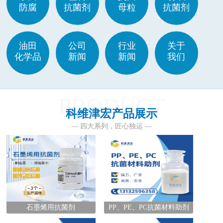
防腐
抗菌剂
母粒
抗菌剂
油田
公司
行业
关于
化学品
新闻
新闻
我们
PRODUCT
科维津宏产品展示
— 四大系列，匠心独运 —
石墨烯用抗菌剂
PP、PE、PC抗菌材料助剂