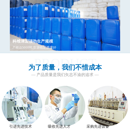
科维津宏强劲生产规模
产能达5000吨,货源稳定,质量好
PRODUCT
为了质量，我们不惜成本
— 产品质量是我们矢志不渝的追求 —
引进先进技术
吸收先进人才
采购先进设备