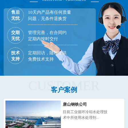
售后
10天内产品有任何质量
无忧
问题，无条件退换货
交期
管理完善，在合同约
无忧
定期内按时交付
技术
定期回访，随时提供
支持
免费技术支持
CUSTOMER
客户案例
唐山钢铁公司
目前工业循环冷却水处理技
术中所使用水处理剂...