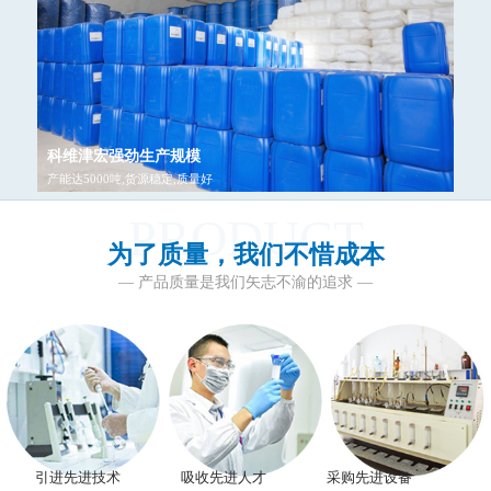
科维津宏强劲生产规模
产能达5000吨,货源稳定,质量好
PRODUCT
为了质量，我们不惜成本
— 产品质量是我们矢志不渝的追求 —
引进先进技术
吸收先进人才
采购先进设备