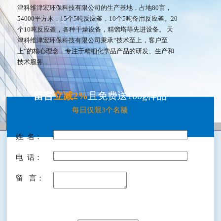
津科维津宏环保科技有限公司的生产基地，占地80亩，
54000平方木，15个5吨反应釜，10个5吨备用反应釜。20
个10吨反应釜，各种干燥设备，精馏塔等先进设备。 天
津科维津宏环保科技有限公司秉承“技术至上，客户至
上”的核心理念，专注于精细化学品产品的研发、生产和
技术服务...
留言
立减2%
且免费送100g样品
每日仅限3个名额
姓 名：
电 话：
留 言：