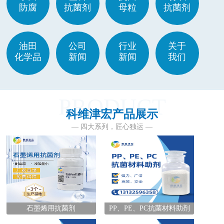
防腐
抗菌剂
母粒
抗菌剂
油田
公司
行业
关于
化学品
新闻
新闻
我们
PRODUCT
科维津宏产品展示
— 四大系列，匠心独运 —
石墨烯用抗菌剂
PP、PE、PC抗菌材料助剂