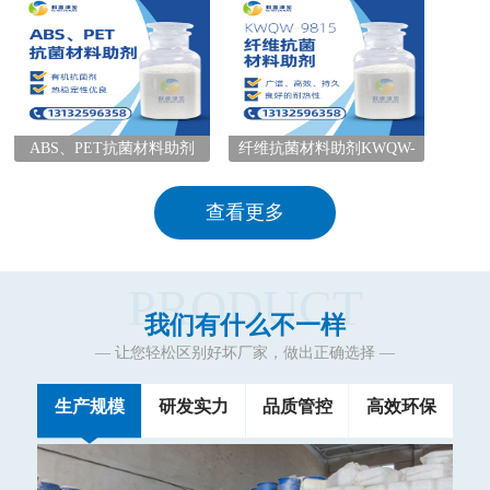
ABS、PET抗菌材料助剂
纤维抗菌材料助剂KWQW-
9815
查看更多
PRODUCT
我们有什么不一样
— 让您轻松区别好坏厂家，做出正确选择 —
生产规模
研发实力
品质管控
高效环保